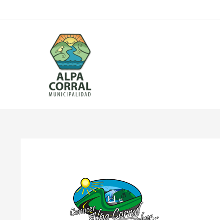
Ir
al
contenido