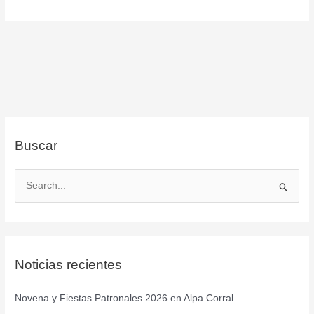
Buscar
B
u
s
c
Noticias recientes
a
r
Novena y Fiestas Patronales 2026 en Alpa Corral
p