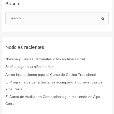
Buscar
B
u
s
c
Noticias recientes
a
r
Novena y Fiestas Patronales 2026 en Alpa Corral
p
Sacá a jugar a tu niño interior
o
r
Abren inscripciones para el Curso de Cocina Tradicional
:
El Programa de Leña Social ya acompañó a 35 viviendas de
Alpa Corral
El Curso de Auxiliar en Confección sigue creciendo en Alpa
Corral