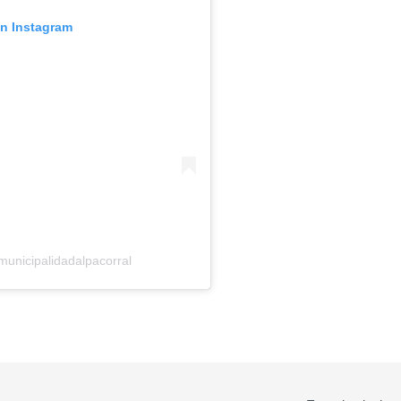
en Instagram
unicipalidadalpacorral