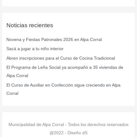
u
s
c
Noticias recientes
a
r
Novena y Fiestas Patronales 2026 en Alpa Corral
p
Sacá a jugar a tu niño interior
o
r
Abren inscripciones para el Curso de Cocina Tradicional
:
El Programa de Leña Social ya acompañó a 35 viviendas de
Alpa Corral
El Curso de Auxiliar en Confección sigue creciendo en Alpa
Corral
Municipalidad de Alpa Corral - Todos los derechos reservados
@2022 - Diseño dS