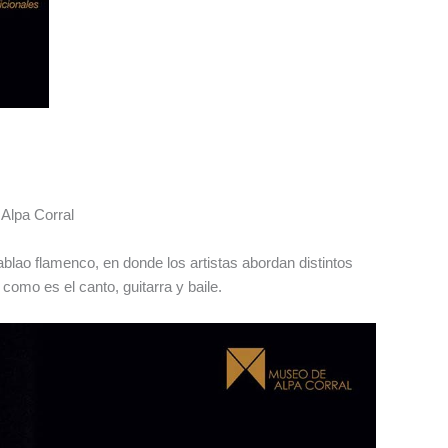
Alpa Corral
tablao flamenco, en donde los artistas abordan distintos
como es el canto, guitarra y baile.