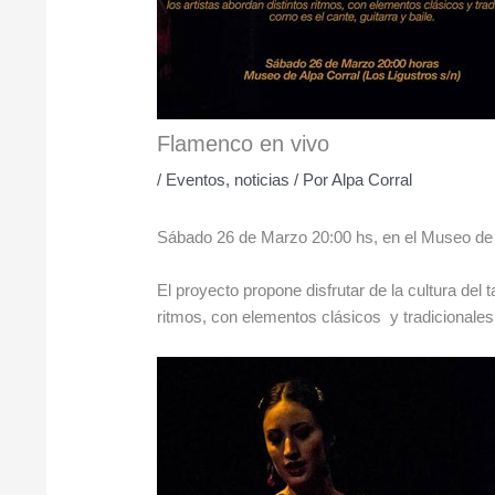
Flamenco en vivo
/
Eventos
,
noticias
/ Por
Alpa Corral
Sábado 26 de Marzo 20:00 hs, en el Museo de 
El proyecto propone disfrutar de la cultura del 
ritmos, con elementos clásicos y tradicionales 