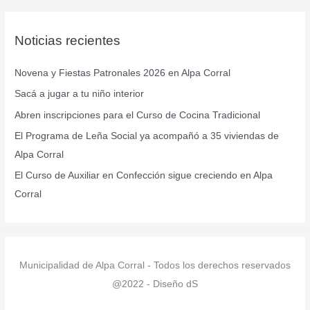
s
c
Noticias recientes
a
r
Novena y Fiestas Patronales 2026 en Alpa Corral
p
Sacá a jugar a tu niño interior
o
r
Abren inscripciones para el Curso de Cocina Tradicional
:
El Programa de Leña Social ya acompañó a 35 viviendas de
Alpa Corral
El Curso de Auxiliar en Confección sigue creciendo en Alpa
Corral
Municipalidad de Alpa Corral - Todos los derechos reservados
@2022 - Diseño dS