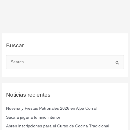
Buscar
B
u
s
c
Noticias recientes
a
r
Novena y Fiestas Patronales 2026 en Alpa Corral
p
Sacá a jugar a tu niño interior
o
r
Abren inscripciones para el Curso de Cocina Tradicional