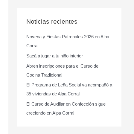
s
c
a
Noticias recientes
r
Novena y Fiestas Patronales 2026 en Alpa
p
Corral
o
r
Sacá a jugar a tu niño interior
:
Abren inscripciones para el Curso de
Cocina Tradicional
El Programa de Leña Social ya acompañó a
35 viviendas de Alpa Corral
El Curso de Auxiliar en Confección sigue
creciendo en Alpa Corral