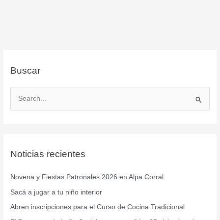
Buscar
B
u
s
c
Noticias recientes
a
r
Novena y Fiestas Patronales 2026 en Alpa Corral
p
Sacá a jugar a tu niño interior
o
r
Abren inscripciones para el Curso de Cocina Tradicional