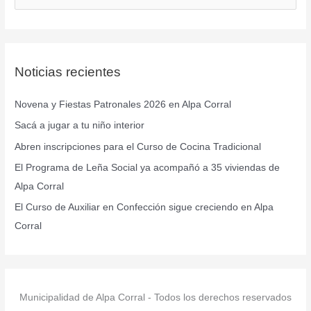
u
s
c
Noticias recientes
a
r
Novena y Fiestas Patronales 2026 en Alpa Corral
p
Sacá a jugar a tu niño interior
o
r
Abren inscripciones para el Curso de Cocina Tradicional
:
El Programa de Leña Social ya acompañó a 35 viviendas de
Alpa Corral
El Curso de Auxiliar en Confección sigue creciendo en Alpa
Corral
Municipalidad de Alpa Corral - Todos los derechos reservados