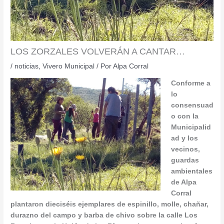
LOS ZORZALES VOLVERÁN A CANTAR…
/
noticias
,
Vivero Municipal
/ Por
Alpa Corral
Conforme a
lo
consensuad
o con la
Municipalid
ad y los
vecinos,
guardas
ambientales
de Alpa
Corral
plantaron dieciséis ejemplares de espinillo, molle, chañar,
durazno del campo y barba de chivo sobre la calle Los