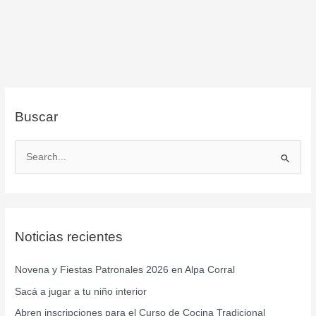
Buscar
B
u
s
c
Noticias recientes
a
r
Novena y Fiestas Patronales 2026 en Alpa Corral
p
Sacá a jugar a tu niño interior
o
r
Abren inscripciones para el Curso de Cocina Tradicional