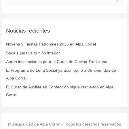
u
s
c
Noticias recientes
a
r
Novena y Fiestas Patronales 2026 en Alpa Corral
p
Sacá a jugar a tu niño interior
o
r
Abren inscripciones para el Curso de Cocina Tradicional
:
El Programa de Leña Social ya acompañó a 35 viviendas de
Alpa Corral
El Curso de Auxiliar en Confección sigue creciendo en Alpa
Corral
Municipalidad de Alpa Corral - Todos los derechos reservados