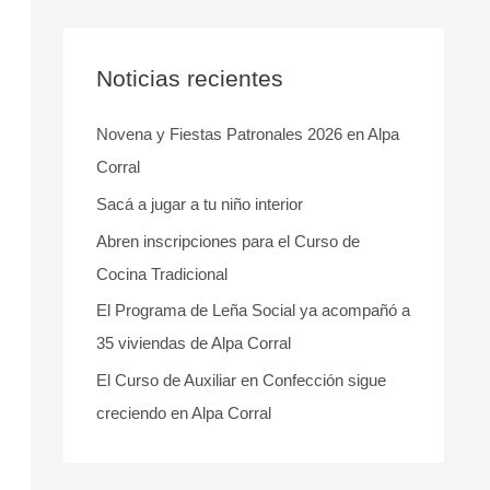
s
c
a
Noticias recientes
r
Novena y Fiestas Patronales 2026 en Alpa
p
Corral
o
r
Sacá a jugar a tu niño interior
:
Abren inscripciones para el Curso de
Cocina Tradicional
El Programa de Leña Social ya acompañó a
35 viviendas de Alpa Corral
El Curso de Auxiliar en Confección sigue
creciendo en Alpa Corral