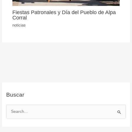
Fiestas Patronales y Día del Pueblo de Alpa
Corral
noticias
Buscar
B
u
s