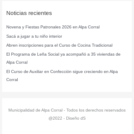
c
Noticias recientes
a
r
Novena y Fiestas Patronales 2026 en Alpa Corral
p
Sacá a jugar a tu niño interior
o
r
Abren inscripciones para el Curso de Cocina Tradicional
:
El Programa de Leña Social ya acompañó a 35 viviendas de
Alpa Corral
El Curso de Auxiliar en Confección sigue creciendo en Alpa
Corral
Municipalidad de Alpa Corral - Todos los derechos reservados
@2022 - Diseño dS