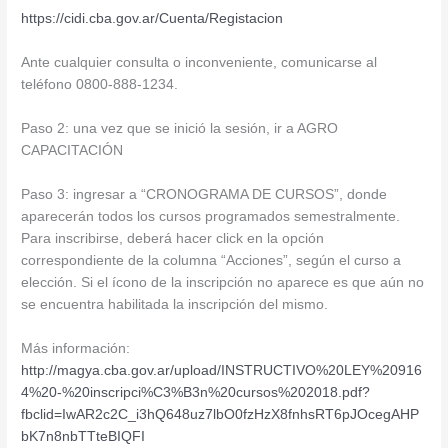
https://cidi.cba.gov.ar/Cuenta/Registacion
Ante cualquier consulta o inconveniente, comunicarse al
teléfono 0800-888-1234.
Paso 2: una vez que se inició la sesión, ir a AGRO
CAPACITACIÓN
Paso 3: ingresar a “CRONOGRAMA DE CURSOS”, donde
aparecerán todos los cursos programados semestralmente.
Para inscribirse, deberá hacer click en la opción
correspondiente de la columna “Acciones”, según el curso a
elección. Si el ícono de la inscripción no aparece es que aún no
se encuentra habilitada la inscripción del mismo.
Más información:
http://magya.cba.gov.ar/upload/INSTRUCTIVO%20LEY%20916
4%20-%20inscripci%C3%B3n%20cursos%202018.pdf?
fbclid=IwAR2c2C_i3hQ648uz7lbO0fzHzX8fnhsRT6pJOcegAHP
bK7n8nbTTteBIQFI