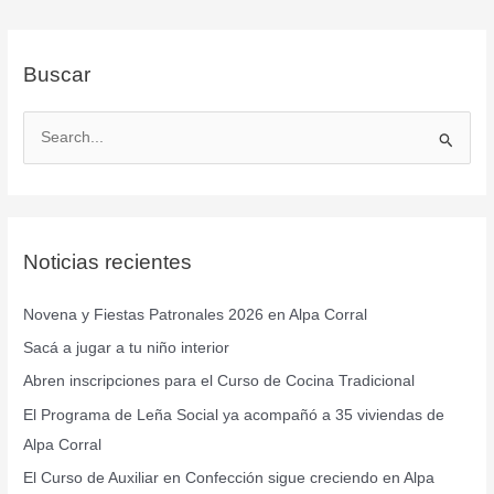
Buscar
B
u
s
c
Noticias recientes
a
r
Novena y Fiestas Patronales 2026 en Alpa Corral
p
Sacá a jugar a tu niño interior
o
r
Abren inscripciones para el Curso de Cocina Tradicional
:
El Programa de Leña Social ya acompañó a 35 viviendas de
Alpa Corral
El Curso de Auxiliar en Confección sigue creciendo en Alpa