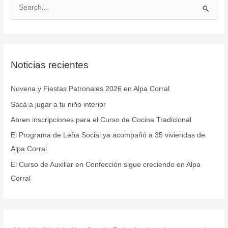
B
u
s
c
Noticias recientes
a
r
Novena y Fiestas Patronales 2026 en Alpa Corral
p
Sacá a jugar a tu niño interior
o
r
Abren inscripciones para el Curso de Cocina Tradicional
:
El Programa de Leña Social ya acompañó a 35 viviendas de
Alpa Corral
El Curso de Auxiliar en Confección sigue creciendo en Alpa
Corral