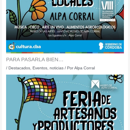
PARA PASARLA BIEN…
/
Destacados
,
Eventos
,
noticias
/ Por
Alpa Corral