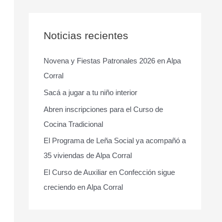
s
c
a
Noticias recientes
r
Novena y Fiestas Patronales 2026 en Alpa
p
Corral
o
r
Sacá a jugar a tu niño interior
:
Abren inscripciones para el Curso de
Cocina Tradicional
El Programa de Leña Social ya acompañó a
35 viviendas de Alpa Corral
El Curso de Auxiliar en Confección sigue
creciendo en Alpa Corral