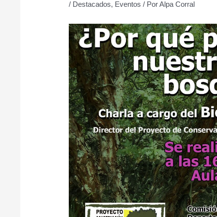
/
Destacados
,
Eventos
/ Por
Alpa Corral