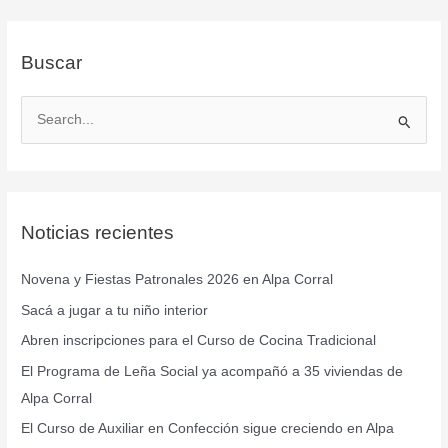
Buscar
B
u
s
c
Noticias recientes
a
r
Novena y Fiestas Patronales 2026 en Alpa Corral
p
Sacá a jugar a tu niño interior
o
r
Abren inscripciones para el Curso de Cocina Tradicional
:
El Programa de Leña Social ya acompañó a 35 viviendas de
Alpa Corral
El Curso de Auxiliar en Confección sigue creciendo en Alpa