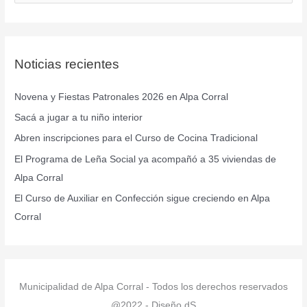
u
s
c
Noticias recientes
a
r
Novena y Fiestas Patronales 2026 en Alpa Corral
p
Sacá a jugar a tu niño interior
o
r
Abren inscripciones para el Curso de Cocina Tradicional
:
El Programa de Leña Social ya acompañó a 35 viviendas de
Alpa Corral
El Curso de Auxiliar en Confección sigue creciendo en Alpa
Corral
Municipalidad de Alpa Corral - Todos los derechos reservados
@2022 - Diseño dS