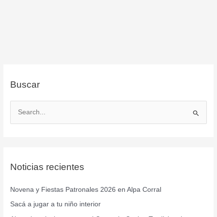
Buscar
B
u
s
c
Noticias recientes
a
r
Novena y Fiestas Patronales 2026 en Alpa Corral
p
Sacá a jugar a tu niño interior
o