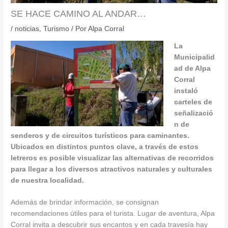
SE HACE CAMINO AL ANDAR…
/
noticias
,
Turismo
/ Por
Alpa Corral
La
Municipalid
ad de Alpa
Corral
instaló
carteles de
señalizació
n de
senderos y de circuitos turísticos para caminantes.
Ubicados en distintos puntos clave, a través de estos
letreros es posible visualizar las alternativas de recorridos
para llegar a los diversos atractivos naturales y culturales
de nuestra localidad.
Además de brindar información, se consignan
recomendaciones útiles para el turista. Lugar de aventura, Alpa
Corral invita a descubrir sus encantos y en cada travesía hay