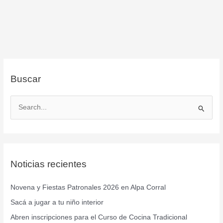
Buscar
B
u
s
c
Noticias recientes
a
r
Novena y Fiestas Patronales 2026 en Alpa Corral
p
Sacá a jugar a tu niño interior
o
r
Abren inscripciones para el Curso de Cocina Tradicional