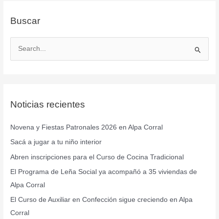
Buscar
B
u
s
c
Noticias recientes
a
r
Novena y Fiestas Patronales 2026 en Alpa Corral
p
Sacá a jugar a tu niño interior
o
r
Abren inscripciones para el Curso de Cocina Tradicional
:
El Programa de Leña Social ya acompañó a 35 viviendas de
Alpa Corral
El Curso de Auxiliar en Confección sigue creciendo en Alpa
Corral