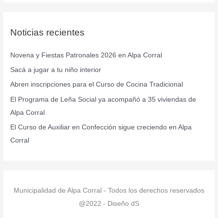
s
c
Noticias recientes
a
r
Novena y Fiestas Patronales 2026 en Alpa Corral
p
Sacá a jugar a tu niño interior
o
r
Abren inscripciones para el Curso de Cocina Tradicional
:
El Programa de Leña Social ya acompañó a 35 viviendas de
Alpa Corral
El Curso de Auxiliar en Confección sigue creciendo en Alpa
Corral
Municipalidad de Alpa Corral - Todos los derechos reservados
@2022 - Diseño dS