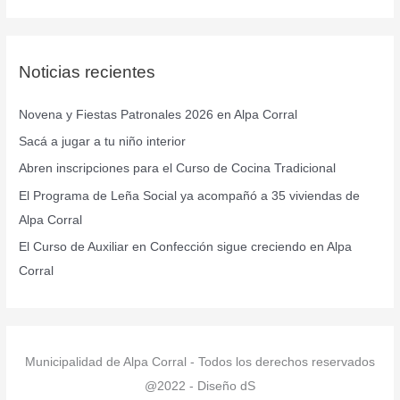
s
c
Noticias recientes
a
r
Novena y Fiestas Patronales 2026 en Alpa Corral
p
Sacá a jugar a tu niño interior
o
r
Abren inscripciones para el Curso de Cocina Tradicional
:
El Programa de Leña Social ya acompañó a 35 viviendas de
Alpa Corral
El Curso de Auxiliar en Confección sigue creciendo en Alpa
Corral
Municipalidad de Alpa Corral - Todos los derechos reservados
@2022 - Diseño dS