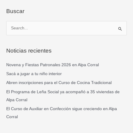
Buscar
B
u
s
Noticias recientes
c
a
Novena y Fiestas Patronales 2026 en Alpa Corral
r
Sacá a jugar a tu niño interior
p
Abren inscripciones para el Curso de Cocina Tradicional
o
El Programa de Leña Social ya acompañó a 35 viviendas de
r
Alpa Corral
:
El Curso de Auxiliar en Confección sigue creciendo en Alpa
Corral