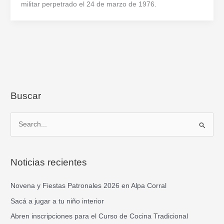
militar perpetrado el 24 de marzo de 1976.
Buscar
B
u
s
Noticias recientes
c
a
Novena y Fiestas Patronales 2026 en Alpa Corral
r
Sacá a jugar a tu niño interior
p
Abren inscripciones para el Curso de Cocina Tradicional
o