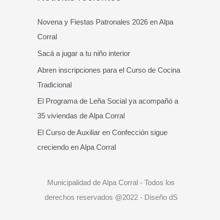
c
a
Novena y Fiestas Patronales 2026 en Alpa
r
Corral
p
Sacá a jugar a tu niño interior
o
Abren inscripciones para el Curso de Cocina
r
Tradicional
:
El Programa de Leña Social ya acompañó a
35 viviendas de Alpa Corral
El Curso de Auxiliar en Confección sigue
creciendo en Alpa Corral
Municipalidad de Alpa Corral - Todos los
derechos reservados @2022 - Diseño dS