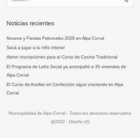
B
u
s
Noticias recientes
c
a
Novena y Fiestas Patronales 2026 en Alpa Corral
r
Sacá a jugar a tu niño interior
p
Abren inscripciones para el Curso de Cocina Tradicional
o
El Programa de Leña Social ya acompañó a 35 viviendas de
r
Alpa Corral
:
El Curso de Auxiliar en Confección sigue creciendo en Alpa
Corral
Municipalidad de Alpa Corral - Todos los derechos reservados
@2022 - Diseño dS