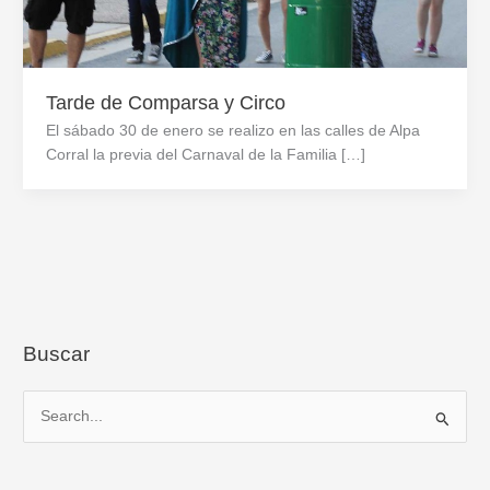
Tarde de Comparsa y Circo
El sábado 30 de enero se realizo en las calles de Alpa
Corral la previa del Carnaval de la Familia […]
Buscar
B
u
s