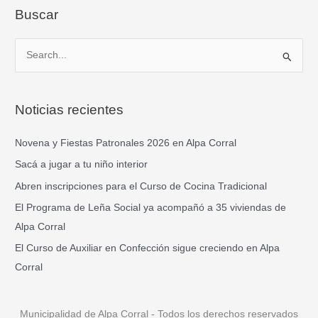
Buscar
B
u
s
Noticias recientes
c
a
Novena y Fiestas Patronales 2026 en Alpa Corral
r
Sacá a jugar a tu niño interior
p
Abren inscripciones para el Curso de Cocina Tradicional
o
El Programa de Leña Social ya acompañó a 35 viviendas de
r
Alpa Corral
:
El Curso de Auxiliar en Confección sigue creciendo en Alpa
Corral
Municipalidad de Alpa Corral - Todos los derechos reservados