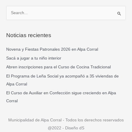
B
u
s
Noticias recientes
c
a
Novena y Fiestas Patronales 2026 en Alpa Corral
r
Sacá a jugar a tu niño interior
p
Abren inscripciones para el Curso de Cocina Tradicional
o
El Programa de Leña Social ya acompañó a 35 viviendas de
r
Alpa Corral
:
El Curso de Auxiliar en Confección sigue creciendo en Alpa
Corral
Municipalidad de Alpa Corral - Todos los derechos reservados
@2022 - Diseño dS