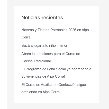
s
c
a
Noticias recientes
r
Novena y Fiestas Patronales 2026 en Alpa
p
Corral
o
r
Sacá a jugar a tu niño interior
:
Abren inscripciones para el Curso de
Cocina Tradicional
El Programa de Leña Social ya acompañó a
35 viviendas de Alpa Corral
El Curso de Auxiliar en Confección sigue
creciendo en Alpa Corral