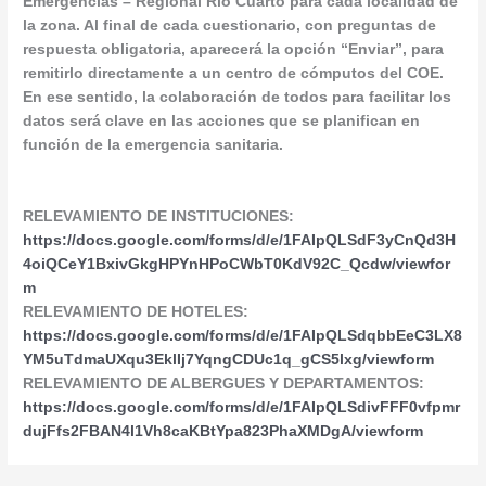
Emergencias – Regional Río Cuarto para cada localidad de
la zona. Al final de cada cuestionario, con preguntas de
respuesta obligatoria, aparecerá la opción “Enviar”, para
remitirlo directamente a un centro de cómputos del COE.
En ese sentido, la colaboración de todos para facilitar los
datos será clave en las acciones que se planifican en
función de la emergencia sanitaria.
RELEVAMIENTO DE INSTITUCIONES:
https://docs.google.com/forms/d/e/1FAIpQLSdF3yCnQd3H
4oiQCeY1BxivGkgHPYnHPoCWbT0KdV92C_Qcdw/viewfor
m
RELEVAMIENTO DE HOTELES:
https://docs.google.com/forms/d/e/1FAIpQLSdqbbEeC3LX8
YM5uTdmaUXqu3EklIj7YqngCDUc1q_gCS5lxg/viewform
RELEVAMIENTO DE ALBERGUES Y DEPARTAMENTOS:
https://docs.google.com/forms/d/e/1FAIpQLSdivFFF0vfpmr
dujFfs2FBAN4l1Vh8caKBtYpa823PhaXMDgA/viewform