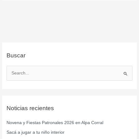
Buscar
B
u
s
c
Noticias recientes
a
r
Novena y Fiestas Patronales 2026 en Alpa Corral
p
Sacá a jugar a tu niño interior
o