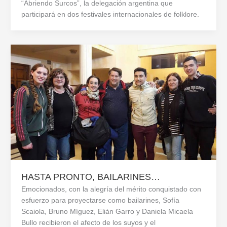
“Abriendo Surcos”, la delegación argentina que
participará en dos festivales internacionales de folklore.
HASTA PRONTO, BAILARINES…
Emocionados, con la alegría del mérito conquistado con
esfuerzo para proyectarse como bailarines, Sofía
Scaiola, Bruno Míguez, Elián Garro y Daniela Micaela
Bullo recibieron el afecto de los suyos y el