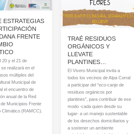
 ESTRATEGIAS
RTICIPACIÓN
DANA FRENTE
TRAÉ RESIDUOS
MBIO
ORGÁNICOS Y
TICO
LLEVATE
l 20 y el 21 de
PLANTINES…
 se realizará en el
El Vivero Municipal invita a
usos múltiples del
todos los vecinos de Alpa Corral
ltural Municipal de
a participar del “eco-canje de
al el encuentro de
residuos orgánicos por
ción anual de la Red
plantines”, para contribuir de ese
 de Municipios Frente
modo -cada quien desde su
o Climático (RAMCC).
lugar- a un manejo sustentable
de los desechos domiciliarios y
a sostener un ambiente