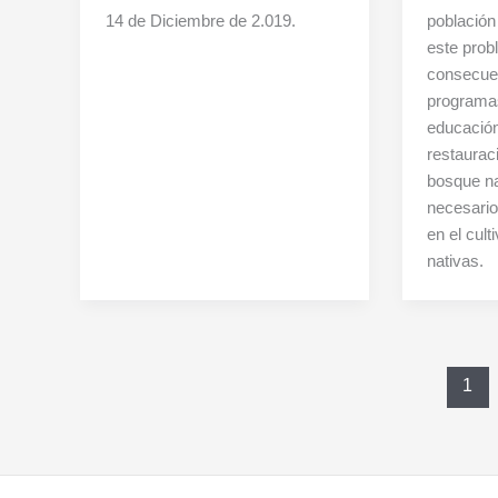
14 de Diciembre de 2.019.
población
este prob
consecuen
programa
educación
restaurac
bosque na
necesario
en el cul
nativas.
1