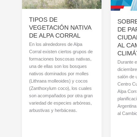
TIPOS DE
SOBRE
VEGETACIÓN NATIVA
DE PA
DE ALPA CORRAL
CIUDA
En los alrededores de Alpa
AL CA
Corral existen ciertos grupos de
CLIMÁ
formaciones boscosas nativas,
Durante e
una de ellas son los bosques
diciembre
nativos dominados por molles
salón de 
(Lithraea molleoides) y cocos
Centro Cu
(Zanthoxylum coco), los cuales
Alpa Corr
son acompañados por otra gran
planifica
variedad de especies arbóreas,
Argentina
arbustivas y herbáceas.
al Cambi