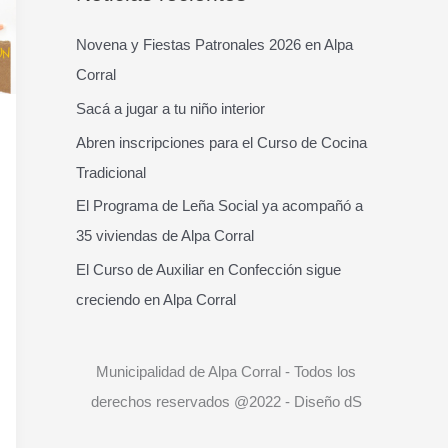
c
a
Novena y Fiestas Patronales 2026 en Alpa
r
Corral
p
Sacá a jugar a tu niño interior
o
Abren inscripciones para el Curso de Cocina
r
Tradicional
:
El Programa de Leña Social ya acompañó a
35 viviendas de Alpa Corral
El Curso de Auxiliar en Confección sigue
creciendo en Alpa Corral
Municipalidad de Alpa Corral - Todos los
derechos reservados @2022 - Diseño dS