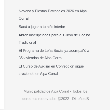
c
a
Novena y Fiestas Patronales 2026 en Alpa
r
Corral
p
Sacá a jugar a tu niño interior
o
Abren inscripciones para el Curso de Cocina
r
Tradicional
:
El Programa de Leña Social ya acompañó a
35 viviendas de Alpa Corral
El Curso de Auxiliar en Confección sigue
creciendo en Alpa Corral
Municipalidad de Alpa Corral - Todos los
derechos reservados @2022 - Diseño dS