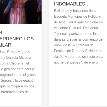
INDOMABLES…
Bailarinas y bailarines de la
Escuela Municipal de Folklore
de Alpa Corral -que funciona en
el Centro Cultural “Desiderio
R
Tejerina”- participaron de las
TERRÁNEO LOS
danzas previas al comienzo del
AILAR
show de la 52° edición del
Festival de Doma y Folklore de
iola, Bruno Míguez,
Jesús María, que se inició en la
ro y Daniela Micaela
noche del jueves 5 de enero.
aron a Chipre, en el
la gira por este país y
integrando, con el grupo
 Surcos”, la delegación
 que participará en dos
 internacionales de