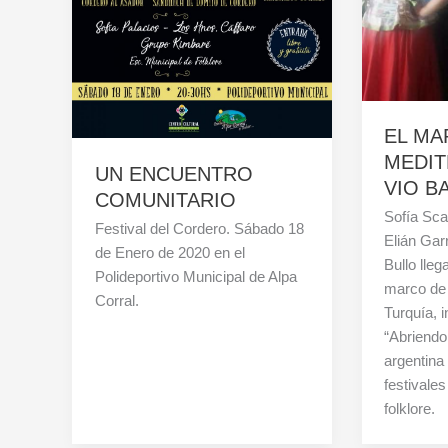
EL MA
MEDI
UN ENCUENTRO
VIO B
COMUNITARIO
Sofía Sca
Festival del Cordero. Sábado 18
Elián Gar
de Enero de 2020 en el
Bullo lleg
Polideportivo Municipal de Alpa
marco de 
Corral.
Turquía, 
“Abriendo
argentina
festivales
folklore.