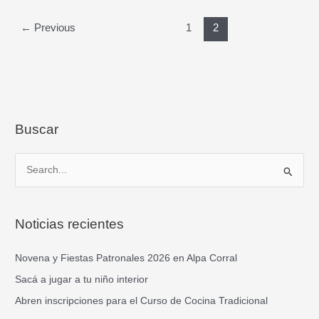
←
Previous
1
2
Buscar
B
u
s
Noticias recientes
c
a
Novena y Fiestas Patronales 2026 en Alpa Corral
r
Sacá a jugar a tu niño interior
p
Abren inscripciones para el Curso de Cocina Tradicional
o