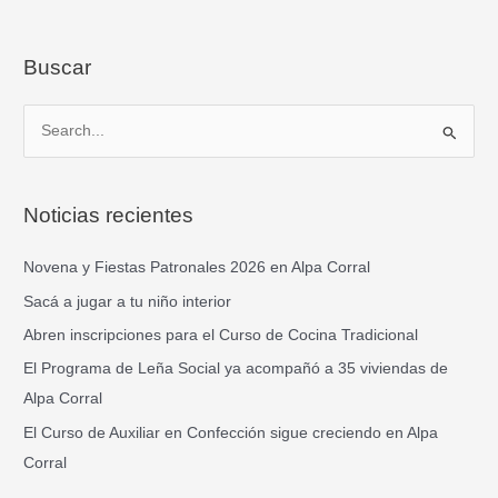
Buscar
B
u
s
Noticias recientes
c
a
Novena y Fiestas Patronales 2026 en Alpa Corral
r
Sacá a jugar a tu niño interior
p
Abren inscripciones para el Curso de Cocina Tradicional
o
El Programa de Leña Social ya acompañó a 35 viviendas de
r
Alpa Corral
:
El Curso de Auxiliar en Confección sigue creciendo en Alpa
Corral