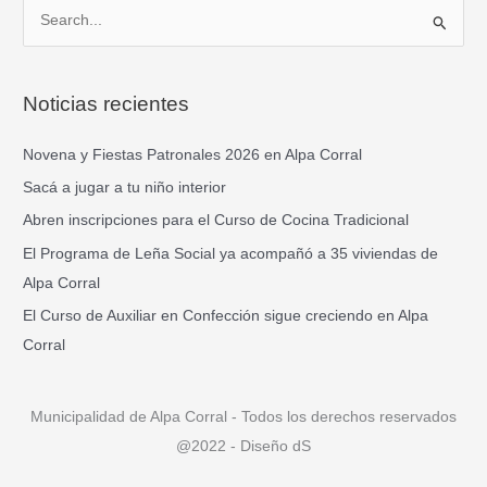
B
u
s
Noticias recientes
c
a
Novena y Fiestas Patronales 2026 en Alpa Corral
r
Sacá a jugar a tu niño interior
p
Abren inscripciones para el Curso de Cocina Tradicional
o
El Programa de Leña Social ya acompañó a 35 viviendas de
r
Alpa Corral
:
El Curso de Auxiliar en Confección sigue creciendo en Alpa
Corral
Municipalidad de Alpa Corral - Todos los derechos reservados
@2022 - Diseño dS